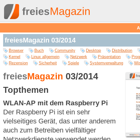
A
freiesMagazin 03/2014
Browser
Buch
Community
Desktop
Distribution
Kernel
Linux allgemein
Netzwerk
Präsentation
Pro
Rezension
Sicherheit
Spiele
Systemverwaltung
Wi
freies
Magazin
03/2014
Topthemen
WLAN-AP mit dem Raspberry Pi
Der Raspberry Pi ist ein sehr
vielseitiges Gerät, das unter anderem
auch zum Betreiben vielfältiger
Netzwerkdienste verwendet werden