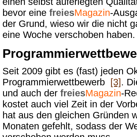
einen selbst auferlegten Qualitä
bevor eine
freies
Magazin
-Ausga
der Grund, wieso wir die nicht 
eine Woche verschoben haben.
Programmierwettbewe
Seit 2009 gibt es (fast) jeden O
Programmierwettbewerb
[3]
. D
und auch der
freies
Magazin
-Re
kostet auch viel Zeit in der Vor
hat aus den gleichen Gründen w
Monaten gefehlt, sodass der W