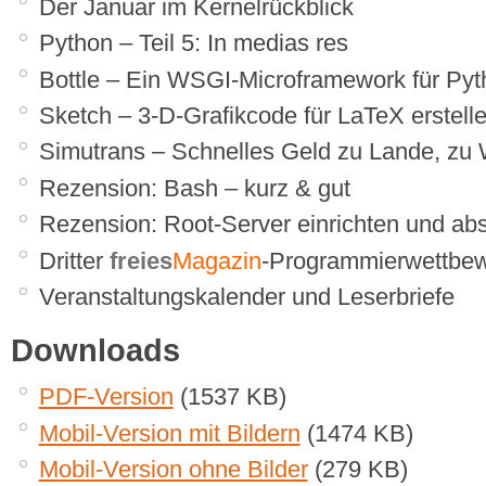
Der Januar im Kernelrückblick
Python – Teil 5: In medias res
Bottle – Ein WSGI-Microframework für Pyt
Sketch – 3-D-Grafikcode für LaTeX erstell
Simutrans – Schnelles Geld zu Lande, zu W
Rezension: Bash – kurz & gut
Rezension: Root-Server einrichten und ab
Dritter
freies
Magazin
-Programmierwettbew
Veranstaltungskalender und Leserbriefe
Downloads
PDF-Version
(1537 KB)
Mobil-Version mit Bildern
(1474 KB)
Mobil-Version ohne Bilder
(279 KB)