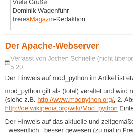
Viele Grüße
Dominik Wagenführ
freies
Magazin
-Redaktion
Der Apache-Webserver
Verfasst von Jochen Schnelle (nicht überpr
5:20.
Der Hinweis auf mod_python im Artikel ist etw
mod_python gilt als (total) veraltet und wird 
(siehe z.B.
http://www.modpython.org/
, 2. Ab
http://de.wikipedia.org/wiki/Mod_python
Einle
Der Hinweis auf das aktuelle und zeitgemä
_wesentlich_ besser gewesen (zu mal in F