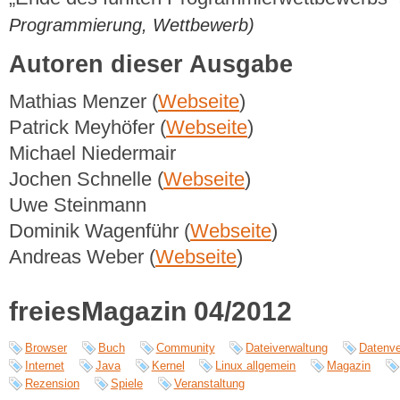
Programmierung, Wettbewerb)
Autoren dieser Ausgabe
Mathias Menzer (
Webseite
)
Patrick Meyhöfer (
Webseite
)
Michael Niedermair
Jochen Schnelle (
Webseite
)
Uwe Steinmann
Dominik Wagenführ (
Webseite
)
Andreas Weber (
Webseite
)
freiesMagazin 04/2012
Browser
Buch
Community
Dateiverwaltung
Datenve
Internet
Java
Kernel
Linux allgemein
Magazin
Rezension
Spiele
Veranstaltung