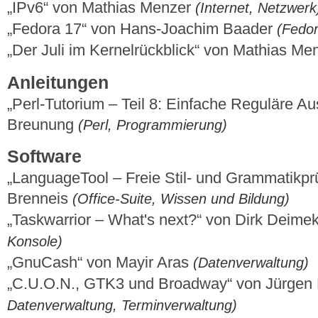
„IPv6“ von Mathias Menzer
(Internet, Netzwerk
„Fedora 17“ von Hans-Joachim Baader
(Fedor
„Der Juli im Kernelrückblick“ von Mathias M
Anleitungen
„Perl-Tutorium – Teil 8: Einfache Reguläre A
Breunung
(Perl, Programmierung)
Software
„LanguageTool – Freie Stil- und Grammatikp
Brenneis
(Office-Suite, Wissen und Bildung)
„Taskwarrior – What's next?“ von Dirk Deime
Konsole)
„GnuCash“ von Mayir Aras
(Datenverwaltung)
„C.U.O.N., GTK3 und Broadway“ von Jürge
Datenverwaltung, Terminverwaltung)