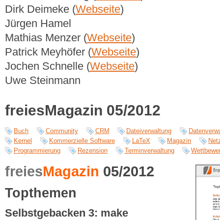
Dirk Deimeke (
Webseite
)
Jürgen Hamel
Mathias Menzer (
Webseite
)
Patrick Meyhöfer (
Webseite
)
Jochen Schnelle (
Webseite
)
Uwe Steinmann
freiesMagazin 05/2012
Buch
Community
CRM
Dateiverwaltung
Datenverw
Kernel
Kommerzielle Software
LaTeX
Magazin
Net
Programmierung
Rezension
Terminverwaltung
Wettbewe
freies
Magazin
05/2012
Topthemen
Selbstgebacken 3: make