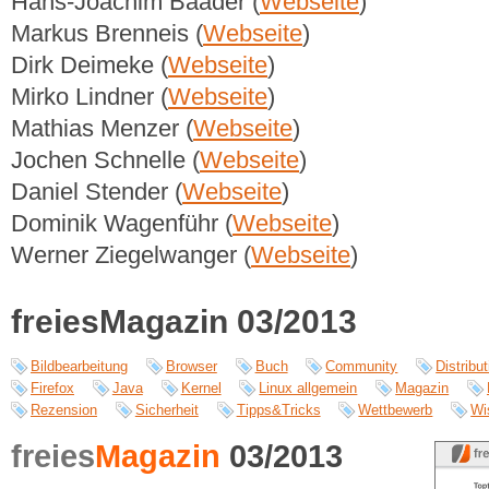
Hans-Joachim Baader (
Webseite
)
Markus Brenneis (
Webseite
)
Dirk Deimeke (
Webseite
)
Mirko Lindner (
Webseite
)
Mathias Menzer (
Webseite
)
Jochen Schnelle (
Webseite
)
Daniel Stender (
Webseite
)
Dominik Wagenführ (
Webseite
)
Werner Ziegelwanger (
Webseite
)
freiesMagazin 03/2013
Bildbearbeitung
Browser
Buch
Community
Distribut
Firefox
Java
Kernel
Linux allgemein
Magazin
Rezension
Sicherheit
Tipps&Tricks
Wettbewerb
Wi
freies
Magazin
03/2013