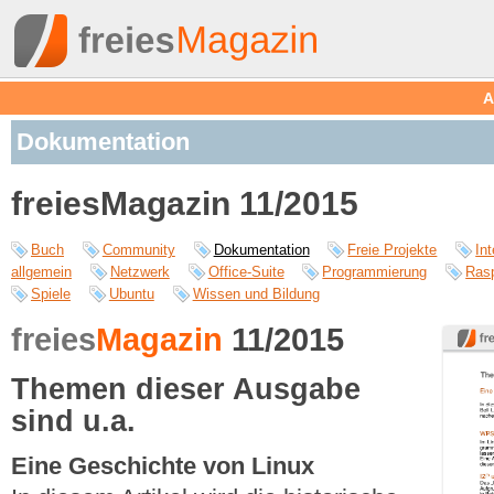
A
Dokumentation
freiesMagazin 11/2015
Buch
Community
Dokumentation
Freie Projekte
Int
allgemein
Netzwerk
Office-Suite
Programmierung
Rasp
Spiele
Ubuntu
Wissen und Bildung
freies
Magazin
11/2015
Themen dieser Ausgabe
sind u.a.
Eine Geschichte von Linux