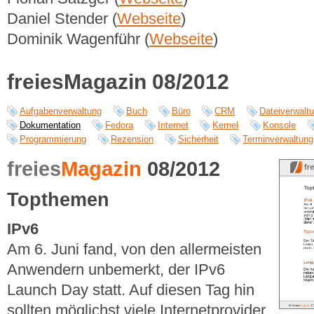
Daniel Stender (
Webseite
)
Dominik Wagenführ (
Webseite
)
freiesMagazin 08/2012
Aufgabenverwaltung
Buch
Büro
CRM
Dateiverwalt
Dokumentation
Fedora
Internet
Kernel
Konsole
Programmierung
Rezension
Sicherheit
Terminverwaltung
freies
Magazin
08/2012
Topthemen
IPv6
Am 6. Juni fand, von den allermeisten
Anwendern unbemerkt, der IPv6
Launch Day statt. Auf diesen Tag hin
sollten möglichst viele Internetprovider,