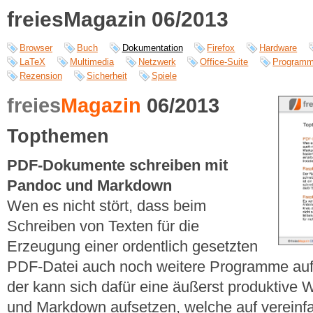
freiesMagazin 06/2013
Browser
Buch
Dokumentation
Firefox
Hardware
LaTeX
Multimedia
Netzwerk
Office-Suite
Programm
Rezension
Sicherheit
Spiele
freies
Magazin
06/2013
Topthemen
PDF-Dokumente schreiben mit
Pandoc und Markdown
Wen es nicht stört, dass beim
Schreiben von Texten für die
Erzeugung einer ordentlich gesetzten
PDF-Datei auch noch weitere Programme au
der kann sich dafür eine äußerst produktive
und Markdown aufsetzen, welche auf vereinf